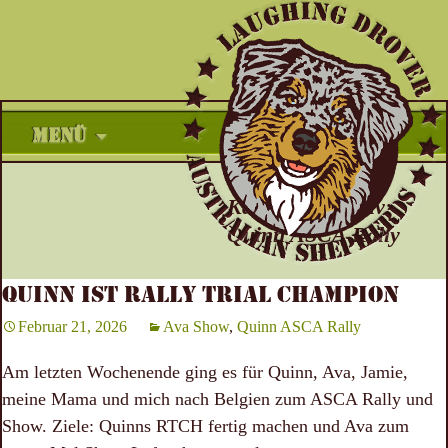
Zum
MENÜ
Inhalt
springen
Kategorie-Archiv:
Quinn ASCA Rally
QUINN IST RALLY TRIAL CHAMPION
Februar 21, 2026
Ava Show
,
Quinn ASCA Rally
Am letzten Wochenende ging es für Quinn, Ava, Jamie,
meine Mama und mich nach Belgien zum ASCA Rally und
Show. Ziele: Quinns RTCH fertig machen und Ava zum