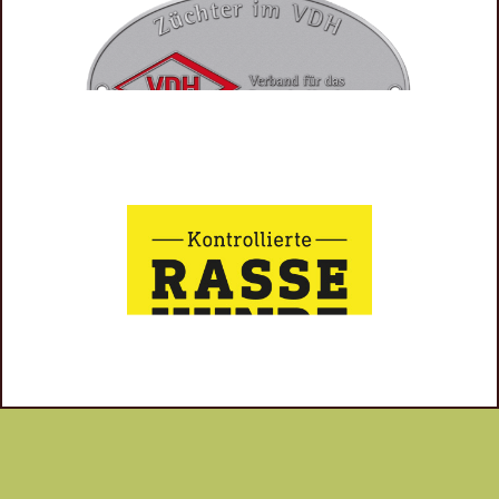
Wir sind sehr aktiv im Hundesport unterwegs und öfter mal