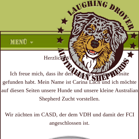
Zum
MENÜ
Inhalt
springen
Herzlich Willkommen!
Ich freue mich, dass ihr den Weg auf unsere Website
gefunden habt. Mein Name ist Carina Lach und ich möchte
auf diesen Seiten unsere Hunde und unsere kleine Australian
Shepherd Zucht vorstellen.
Wir züchten im CASD, der dem VDH und damit der FCI
angeschlossen ist.