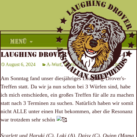
Zum
MENÜ
Inhalt
LAUGHING DROVER’S TREFFEN 2024
springen
August 6, 2024
A-Wurf
,
B-Wurf
,
C-Wurf
,
Nachzucht
Am Sonntag fand unser diesjähriges Laughing-Drover's-
Treffen statt. Da wir ja nun schon bei 3 Würfen sind, habe
ich mich entschieden, ein großes Treffen für alle zu machen
statt nach 3 Terminen zu suchen. Natürlich haben wir somit
nicht ALLE unter einen Hut bekommen, aber die Resonanz
war trotzdem sehr schön
Scarlett und Haruki (C), Loki (A), Daisy (C), Quinn (Mama