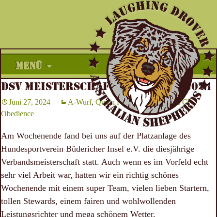
Zum
MENÜ
Inhalt
DSV MEISTERSCHAFT OBEDIENCE 2024
springen
Juni 27, 2024
A-Wurf
,
Quinn FCI Obedience
,
Ty FCI
Obedience
Am Wochenende fand bei uns auf der Platzanlage des
Hundesportverein Büdericher Insel e.V.
die diesjährige
Verbandsmeisterschaft statt. Auch wenn es im Vorfeld echt
sehr viel Arbeit war, hatten wir ein richtig schönes
Wochenende mit einem super Team, vielen lieben Startern,
tollen Stewards, einem fairen und wohlwollenden
Leistungsrichter und mega schönem Wetter.