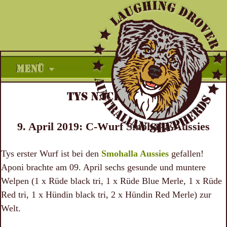
Zum
MENÜ
Inhalt
springen
TYS NACHZUCHT
9. April 2019: C-Wurf Smohalla-Aussies
Tys erster Wurf ist bei den
Smohalla Aussies
gefallen!
Aponi brachte am 09. April sechs gesunde und muntere
Welpen (1 x Rüde black tri, 1 x Rüde Blue Merle, 1 x Rüde
Red tri, 1 x Hündin black tri, 2 x Hündin Red Merle) zur
Welt.