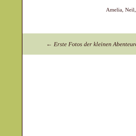
Amelia, Neil, 
Beitragsnavigation
←
Erste Fotos der kleinen Abenteur