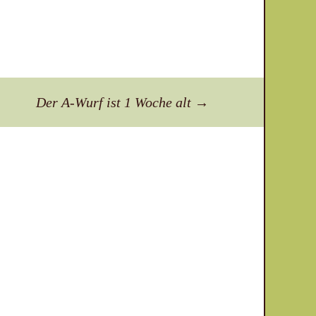
Der A-Wurf ist 1 Woche alt
→