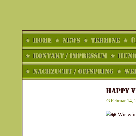
Zum
HOME
NEWS
TERMINE
Ü
Inhalt
springen
KONTAKT / IMPRESSUM
HUNDE
NACHZUCHT / OFFSPRING
WEL
HAPPY V
Februar 14, 
Wir wüns