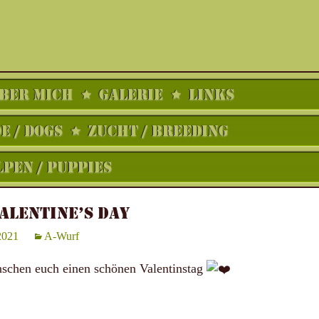
BER MICH
GALERIE
LINKS
 / DOGS
ZUCHT / BREEDING
PEN / PUPPIES
ALENTINE’S DAY
2021
A-Wurf
chen euch einen schönen Valentinstag