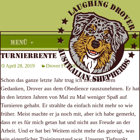
Zum
MENÜ
Inhalt
TURNIERRENTE
springen
April 28, 2019
Drover FCI Obedience
Schon das ganze letzte Jahr trug ich mich mit dem
Gedanken, Drover aus dem Obedience rauszunehmen. Er hat
in den letzten Jahren von Mal zu Mal weniger Spaß auf
Turnieren gehabt. Er strahlte da einfach nicht mehr so wie
früher. Meist machte er ja noch mit, aber ich habe gemerkt,
dass er es für mich getan hat und nicht aus Freude an der
Arbeit. Und er hat bei Weitem nicht mehr das gezeigt, was
sein eigentlicher Trainingsstand war. Unseren Tiefpunkt