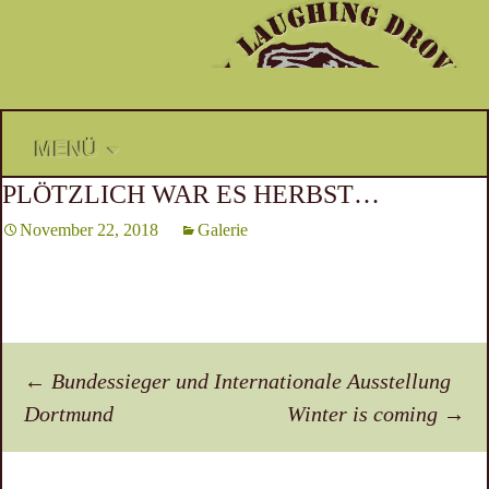
Zum
MENÜ
Inhalt
PLÖTZLICH WAR ES HERBST…
springen
November 22, 2018
Galerie
Beitragsnavigation
←
Bundessieger und Internationale Ausstellung
Dortmund
Winter is coming
→