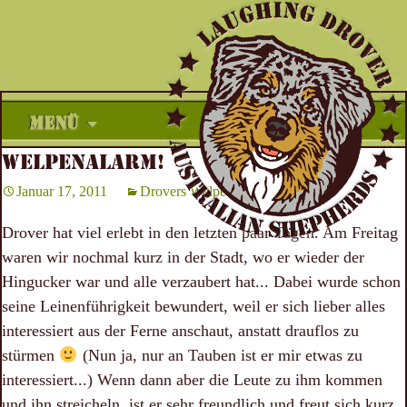
Zum
MENÜ
Inhalt
WELPENALARM!
springen
Januar 17, 2011
Drovers Welpenzeit
Drover hat viel erlebt in den letzten paar Tagen. Am Freitag
waren wir nochmal kurz in der Stadt, wo er wieder der
Hingucker war und alle verzaubert hat... Dabei wurde schon
seine Leinenführigkeit bewundert, weil er sich lieber alles
interessiert aus der Ferne anschaut, anstatt drauflos zu
stürmen
(Nun ja, nur an Tauben ist er mir etwas zu
interessiert...) Wenn dann aber die Leute zu ihm kommen
und ihn streicheln, ist er sehr freundlich und freut sich kurz,