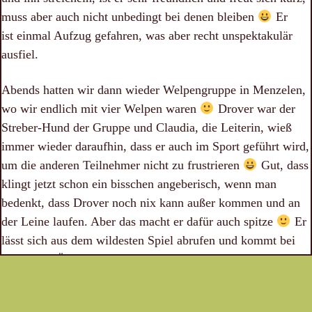
muss aber auch nicht unbedingt bei denen bleiben
Er
ist einmal Aufzug gefahren, was aber recht unspektakulär
ausfiel.
Abends hatten wir dann wieder Welpengruppe in Menzelen,
wo wir endlich mit vier Welpen waren
Drover war der
Streber-Hund der Gruppe und Claudia, die Leiterin, wieß
immer wieder daraufhin, dass er auch im Sport geführt wird,
um die anderen Teilnehmer nicht zu frustrieren
Gut, dass
klingt jetzt schon ein bisschen angeberisch, wenn man
bedenkt, dass Drover noch nix kann außer kommen und an
der Leine laufen. Aber das macht er dafür auch spitze
Er
lässt sich aus dem wildesten Spiel abrufen und kommt bei
den Abruf-Übungen mit Voll-Speed zu mir.
Vertrauensübungen macht er super mit und meist klappt
auch alles beim ersten Anlauf. Er hat wirklich mit nichts ein