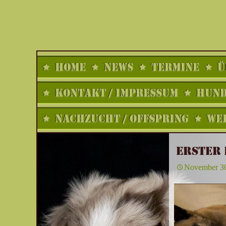
Zum
HOME
NEWS
TERMINE
Ü
Inhalt
springen
KONTAKT / IMPRESSUM
HUNDE
NACHZUCHT / OFFSPRING
WEL
ERSTER 
November 30