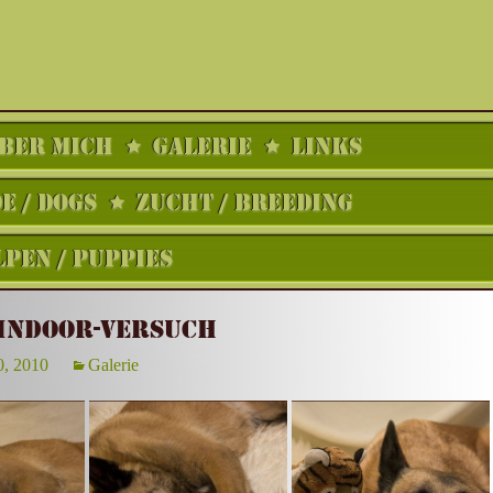
BER MICH
GALERIE
LINKS
 / DOGS
ZUCHT / BREEDING
PEN / PUPPIES
INDOOR-VERSUCH
, 2010
Galerie